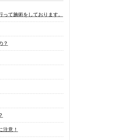
行って施術をしております。
の？
？
に注意！