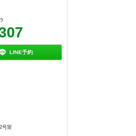
ラ
-307
LINE予約
2号室