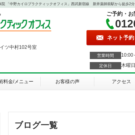
体院 「中野カイロプラクティックオフィス」西武新宿線 新井薬師前駅から徒歩2分
ご予約・お
012
ネット予約
ハイツ中村102号室
10:00
営業時間
木曜
定休日
術料金/メニュー
お客様の声
アクセス
ブログ一覧