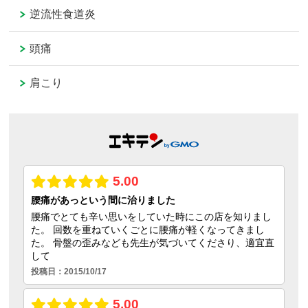
逆流性食道炎
頭痛
肩こり