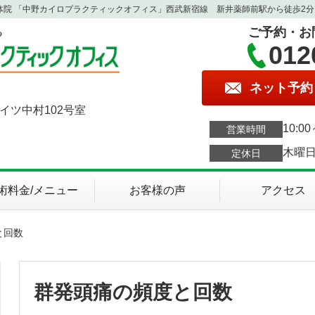
体院 「中野カイロプラクティックオフィス」西武新宿線 新井薬師前駅から徒歩2分
ご予約・お
012
ネット予約
ハイツ中村102号室
10:00
営業時間
木曜
定休日
術料金/メニュー
お客様の声
アクセス
と回数
群発頭痛の頻度と回数