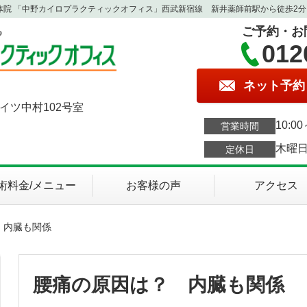
体院 「中野カイロプラクティックオフィス」西武新宿線 新井薬師前駅から徒歩2分
ご予約・お
012
ネット予約
ハイツ中村102号室
10:00
営業時間
木曜
定休日
術料金/メニュー
お客様の声
アクセス
 内臓も関係
腰痛の原因は？ 内臓も関係